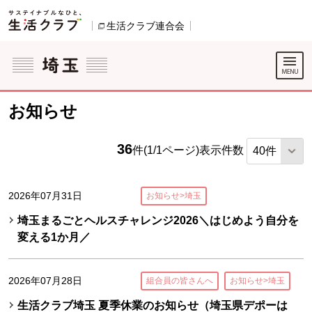
本文へジャンプする。
ページの先頭です。
生活クラブ連合会
別のウィンドウで開きます。
ここからサイト内共通メニューです。
サイト内共通メニューをスキップする
サイト内共通メニューここまで。
お知らせ
36
件(1/1ページ)
表示件数
2026年07月31日
お知らせ>埼玉
埼玉まるごとヘルスチャレンジ2026＼はじめよう自分を
変える1か月／
2026年07月28日
組合員の皆さんへ
お知らせ>埼玉
生活クラブ埼玉 夏季休業のお知らせ（埼玉県デポーは