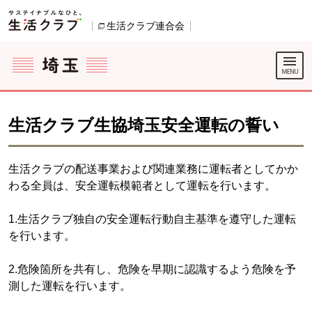
本文へジャンプする。
ページの先頭です。
生活クラブ連合会
別のウィンドウで開きます。
ここからサイト内共通メニューです。
サイト内共通メニューをスキップする
サイト内共通メニューここまで。
生活クラブ生協埼玉安全運転の誓い
生活クラブの配送事業および関連業務に運転者としてかか
わる全員は、
安全運転模範者として運転を行います。
1.生活クラブ独自の安全運転行動自主基準を遵守した運転
を行います。
2.危険箇所を共有し、危険を早期に認識するよう危険を予
測した運転を行います。