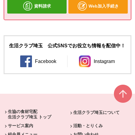
資料請求
Web加入手続き
生活クラブ埼玉 公式SNSでお役立ち情報を配信中！
Facebook
Instagram
別のウィンドウで開きます。
別のウィンドウ
本文ここまで。
ここから共通フッターメニューです。
生協の食材宅配
生活クラブ埼玉について
生活クラブ埼玉 トップ
サービス案内
活動・とりくみ
組合員メニュー
お問い合わせ