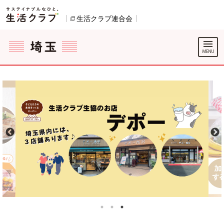
本文へジャンプする。
ページの先頭です。
生活クラブ連合会
別のウィンドウで開きます。
ここからサイト内共通メニューです。
サイト内共通メニューをスキップする
サイト内共通メニューここまで。