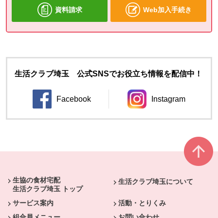
資料請求
Web加入手続き
生活クラブ埼玉 公式SNSでお役立ち情報を配信中！
Facebook
Instagram
別のウィンドウで開きます。
別のウィンドウ
本文ここまで。
ここから共通フッターメニューです。
生協の食材宅配
生活クラブ埼玉について
生活クラブ埼玉 トップ
サービス案内
活動・とりくみ
組合員メニュー
お問い合わせ