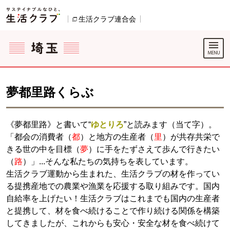
本文へジャンプする。
ページの先頭です。
生活クラブ連合会
別のウィンドウで開きます。
ここからサイト内共通メニューです。
サイト内共通メニューをスキップする
サイト内共通メニューここまで。
夢都里路くらぶ
《夢都里路》と書いて“
ゆとりろ
”と読みます（当て字）。
「都会の消費者（
都
）と地方の生産者（
里
）が共存共栄で
きる世の中を目標（
夢
）に手をたずさえて歩んで行きたい
（
路
）」...そんな私たちの気持ちを表しています。
生活クラブ運動から生まれた、生活クラブの材を作ってい
る提携産地での農業や漁業を応援する取り組みです。国内
自給率を上げたい！生活クラブはこれまでも国内の生産者
と提携して、材を食べ続けることで作り続ける関係を構築
してきましたが、これからも安心・安全な材を食べ続けて