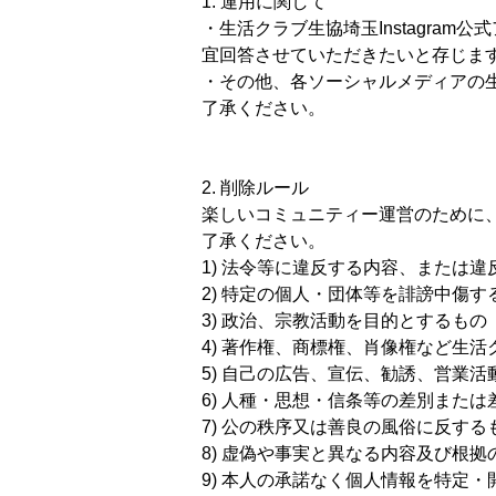
1. 運用に関して
・生活クラブ生協埼玉Instagra
宜回答させていただきたいと存じま
・その他、各ソーシャルメディアの
了承ください。
2. 削除ルール
楽しいコミュニティー運営のために
了承ください。
1) 法令等に違反する内容、または
2) 特定の個人・団体等を誹謗中傷す
3) 政治、宗教活動を目的とするもの
4) 著作権、商標権、肖像権など生
5) 自己の広告、宣伝、勧誘、営業
6) 人種・思想・信条等の差別また
7) 公の秩序又は善良の風俗に反する
8) 虚偽や事実と異なる内容及び根拠
9) 本人の承諾なく個人情報を特定