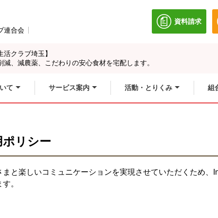
資料請求
別のウィン
ブ連合会
別のウィンドウで開きます。
生活クラブ埼玉】
削減、減農薬、こだわりの安心食材を宅配します。
いて
サービス案内
活動・とりくみ
組
用ポリシー
と楽しいコミュニケーションを実現させていただくため、Instag
ます。