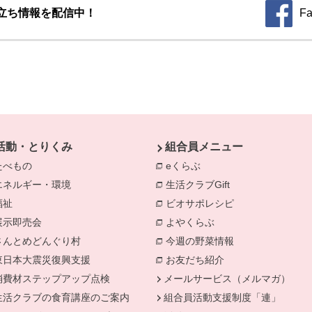
立ち情報を配信中！
Fa
別のウィ
活動・とりくみ
組合員メニュー
たべもの
eくらぶ
エネルギー・環境
生活クラブGift
別のウィンドウで開きます。
福祉
ビオサポレシピ
別のウィンドウで
きます。
展示即売会
よやくらぶ
別のウィンドウで開き
さんとめどんぐり村
今週の野菜情報
別のウィンドウで
東日本大震災復興支援
お友だち紹介
消費材ステップアップ点検
メールサービス（メルマガ）
生活クラブの食育講座のご案内
組合員活動支援制度「連」