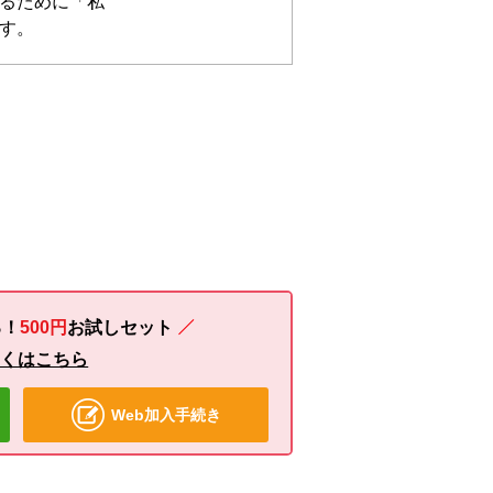
るために「私
す。
る！
500円
お試し
セット
しくはこちら
Web加入手続き