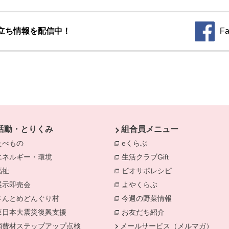
立ち情報を配信中！
Fa
別のウィ
活動・とりくみ
組合員メニュー
たべもの
eくらぶ
エネルギー・環境
生活クラブGift
別のウィンドウで開きます。
福祉
ビオサポレシピ
別のウィンドウで
きます。
展示即売会
よやくらぶ
別のウィンドウで開き
さんとめどんぐり村
今週の野菜情報
別のウィンドウで
東日本大震災復興支援
お友だち紹介
消費材ステップアップ点検
メールサービス（メルマガ）