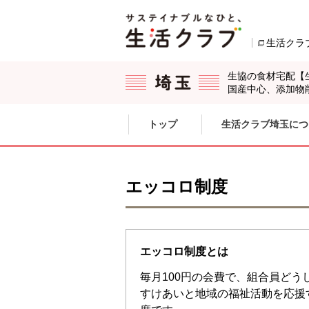
本文へジャンプする。
ページの先頭です。
生活クラ
生協の食材宅配【
国産中心、添加物
ここからサイト内共通メニューです。
サイト内共通メニューをスキップする
トップ
生活クラブ埼玉につ
サイト内共通メニューここまで。
エッコロ制度
エッコロ制度とは
毎月100円の会費で、組合員どう
すけあいと地域の福祉活動を応援