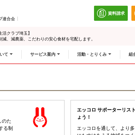
資料請求
別のウィン
ブ連合会
別のウィンドウで開きます。
生活クラブ埼玉】
削減、減農薬、こだわりの安心食材を宅配します。
いて
サービス案内
活動・とりくみ
組
エッコロ サポーターリス
ょう！
しのた
する制
エッコロを通して、より多