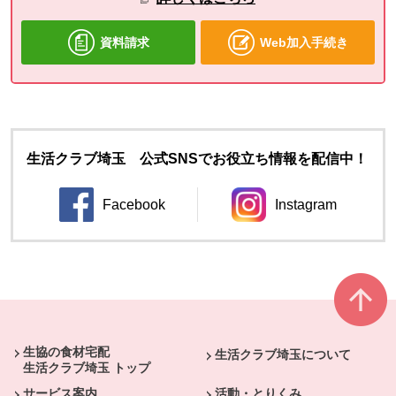
資料請求
Web加入手続き
生活クラブ埼玉 公式SNSでお役立ち情報を配信中！
Facebook
Instagram
別のウィンドウで開きます。
別のウィンドウ
本文ここまで。
ここから共通フッターメニューです。
生協の食材宅配
生活クラブ埼玉について
生活クラブ埼玉 トップ
サービス案内
活動・とりくみ