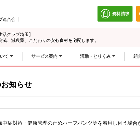
資料請求
別のウィン
ブ連合会
別のウィンドウで開きます。
生活クラブ埼玉】
削減、減農薬、こだわりの安心食材を宅配します。
いて
サービス案内
活動・とりくみ
組
のお知らせ
熱中症対策・健康管理のためハーフパンツ等を着用し伺う場合