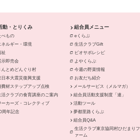
活動・とりくみ
組合員メニュー
たべもの
eくらぶ
エネルギー・環境
生活クラブGift
別のウィンドウで開きます。
福祉
ビオサポレシピ
別のウィンドウで
きます。
展示即売会
よやくらぶ
別のウィンドウで開き
さんとめどんぐり村
今週の野菜情報
別のウィンドウで
東日本大震災復興支援
お友だち紹介
消費材ステップアップ点検
メールサービス（メルマガ）
生活クラブの食育講座のご案内
組合員活動支援制度「連」
ワーカーズ・コレクティブ
活動ツール
50周年記念
夢都里路くらぶ
組合員Q&A
生活クラブ東京協同村ひだまりフ
ァーム