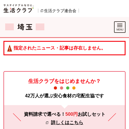
本文へジャンプする。
ページの先頭です。
生活クラブ連合会
別のウィンドウで開きます。
ここからサイト内共通メニューです。
サイト内共通メニューをスキップする
サイト内共通メニューここまで。
指定されたニュース・記事は存在しません。
生活クラブをはじめませんか？
42万人が選ぶ安心食材の宅配生協です
資料請求で選べる！
500円
お試し
セット
詳しくはこちら