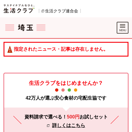
本文へジャンプする。
ページの先頭です。
生活クラブ連合会
別のウィンドウで開きます。
ここからサイト内共通メニューです。
サイト内共通メニューをスキップする
サイト内共通メニューここまで。
指定されたニュース・記事は存在しません。
生活クラブをはじめませんか？
42万人が選ぶ安心食材の宅配生協です
資料請求で選べる！
500円
お試し
セット
詳しくはこちら