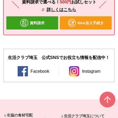
資料請求で選べる！
500円
お試し
セット
詳しくはこちら
資料請求
Web加入手続き
生活クラブ埼玉 公式SNSでお役立ち情報を配信中！
Facebook
Instagram
別のウィンドウで開きます。
別のウィンドウ
本文ここまで。
ここから共通フッターメニューです。
生協の食材宅配
生活クラブ埼玉について