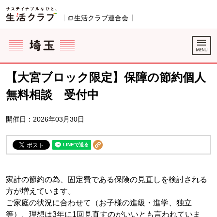
本文へジャンプする。
ページの先頭です。
生活クラブ連合会
別のウィンドウで開きます。
ここからサイト内共通メニューです。
サイト内共通メニューをスキップする
サイト内共通メニューここまで。
【大宮ブロック限定】保障の節約個人
無料相談 受付中
開催日：2026年03月30日
家計の節約の為、固定費である保険の見直しを検討される
方が増えています。
ご家庭の状況に合わせて（お子様の進級・進学、独立
等）、理想は3年に1回見直すのがいいとも言われていま