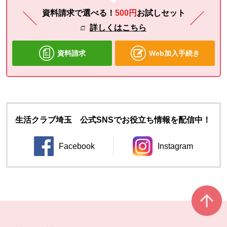
資料請求で選べる！
500円
お試し
セット
詳しくはこちら
資料請求
Web加入手続き
生活クラブ埼玉 公式SNSでお役立ち情報を配信中！
Facebook
Instagram
別のウィンドウで開きます。
別のウィンドウ
本文ここまで。
ここから共通フッターメニューです。