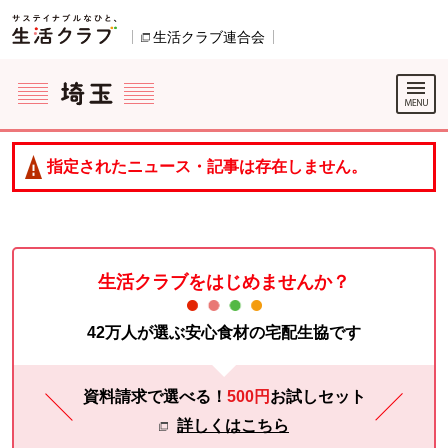
本文へジャンプする。
ページの先頭です。
生活クラブ連合会
別のウィンドウで開きます。
ここからサイト内共通メニューです。
サイト内共通メニューをスキップする
サイト内共通メニューここまで。
指定されたニュース・記事は存在しません。
生活クラブをはじめませんか？
42万人が選ぶ安心食材の宅配生協です
資料請求で選べる！
500円
お試し
セット
詳しくはこちら