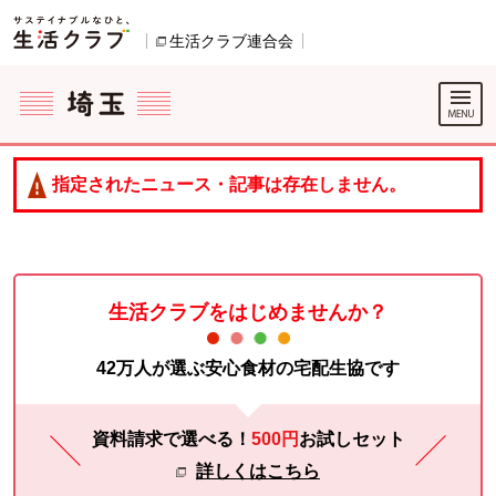
本文へジャンプする。
ページの先頭です。
生活クラブ連合会
別のウィンドウで開きます。
ここからサイト内共通メニューです。
サイト内共通メニューをスキップする
サイト内共通メニューここまで。
指定されたニュース・記事は存在しません。
生活クラブをはじめませんか？
42万人が選ぶ安心食材の宅配生協です
資料請求で選べる！
500円
お試し
セット
詳しくはこちら