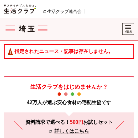
本文へジャンプする。
ページの先頭です。
生活クラブ連合会
別のウィンドウで開きます。
ここからサイト内共通メニューです。
サイト内共通メニューをスキップする
サイト内共通メニューここまで。
指定されたニュース・記事は存在しません。
生活クラブをはじめませんか？
42万人が選ぶ安心食材の宅配生協です
資料請求で選べる！
500円
お試し
セット
詳しくはこちら