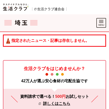
本文へジャンプする。
ページの先頭です。
生活クラブ連合会
別のウィンドウで開きます。
ここからサイト内共通メニューです。
サイト内共通メニューをスキップする
サイト内共通メニューここまで。
指定されたニュース・記事は存在しません。
生活クラブをはじめませんか？
42万人が選ぶ安心食材の宅配生協です
資料請求で選べる！
500円
お試し
セット
詳しくはこちら