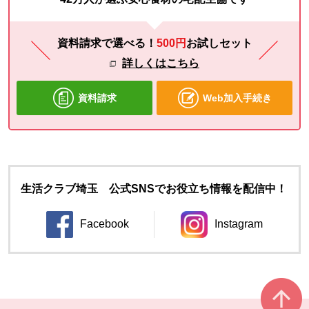
資料請求で選べる！
500円
お試し
セット
詳しくはこちら
資料請求
Web加入手続き
生活クラブ埼玉 公式SNSでお役立ち情報を配信中！
Facebook
Instagram
別のウィンドウで開きます。
別のウィンドウ
本文ここまで。
ここから共通フッターメニューです。