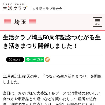
本文へジャンプする。
ページの先頭です。
生活クラブ連合会
別のウィンドウで開きます。
ここからサイト内共通メニューです。
サイト内共通メニューをスキップする
サイト内共通メニューここまで。
生活クラブ埼玉50周年記念つながる生
き活きまつり開催しました！
11月9日(土)晴天の中、「つながる生き活きまつり」を開催
しました。
当日は、おかげ様で大盛況！各ブースで消費材のおいしい
食べ方や市販品との違いなどを聞いたり、生産者や組合
員、地域の方々と交流したり、充実した機会になりまし