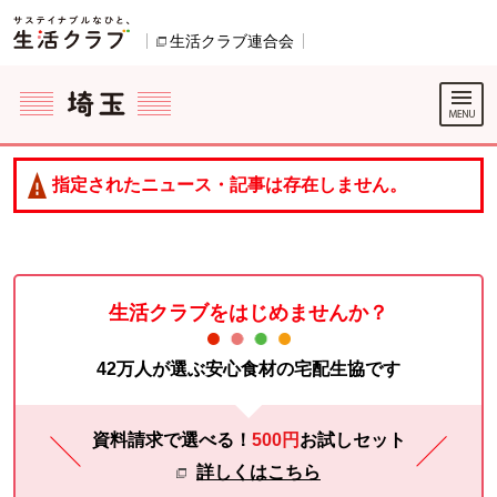
本文へジャンプする。
ページの先頭です。
生活クラブ連合会
別のウィンドウで開きます。
ここからサイト内共通メニューです。
サイト内共通メニューをスキップする
サイト内共通メニューここまで。
指定されたニュース・記事は存在しません。
生活クラブをはじめませんか？
42万人が選ぶ安心食材の宅配生協です
資料請求で選べる！
500円
お試し
セット
詳しくはこちら