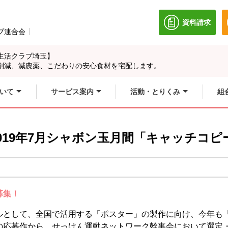
資料請求
別のウィン
ブ連合会
別のウィンドウで開きます。
生活クラブ埼玉】
削減、減農薬、こだわりの安心食材を宅配します。
いて
サービス案内
活動・とりくみ
組
019年7月シャボン玉月間「キャッチコピ
募集！
ルとして、全国で活用する「ポスター」の製作に向け、今年も
の応募作から、せっけん運動ネットワーク幹事会において選定