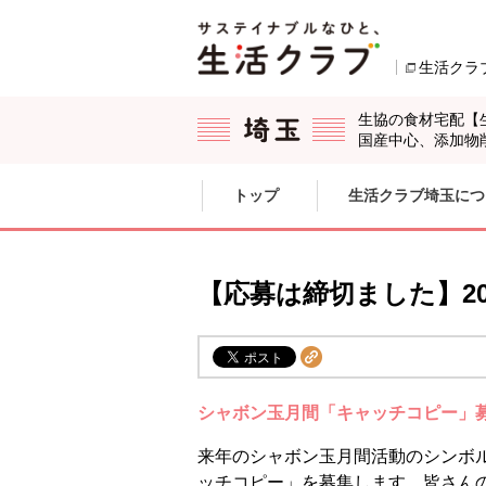
本文へジャンプする。
ページの先頭です。
生活クラ
生協の食材宅配【
国産中心、添加物
ここからサイト内共通メニューです。
サイト内共通メニューをスキップする
トップ
生活クラブ埼玉につ
サイト内共通メニューここまで。
【応募は締切ました】2
シャボン玉月間「キャッチコピー」
来年のシャボン玉月間活動のシンボ
ッチコピー」を募集します。皆さん