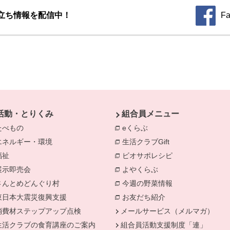
立ち情報を配信中！
Fa
別のウィ
活動・とりくみ
組合員メニュー
たべもの
eくらぶ
エネルギー・環境
生活クラブGift
別のウィンドウで開きます。
福祉
ビオサポレシピ
別のウィンドウで
きます。
展示即売会
よやくらぶ
別のウィンドウで開き
さんとめどんぐり村
今週の野菜情報
別のウィンドウで
東日本大震災復興支援
お友だち紹介
消費材ステップアップ点検
メールサービス（メルマガ）
生活クラブの食育講座のご案内
組合員活動支援制度「連」