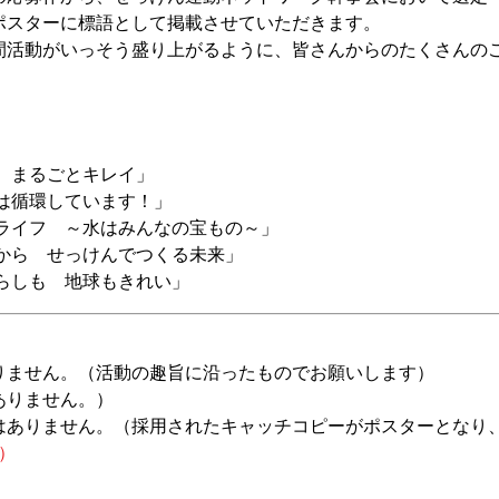
ポスターに標語として掲載させていただきます。
間活動がいっそう盛り上がるように、皆さんからのたくさんの
も まるごとキレイ」
水は循環しています！」
んライフ ～水はみんなの宝もの～」
水から せっけんでつくる未来」
くらしも 地球もきれい」
りません。（活動の趣旨に沿ったものでお願いします）
ありません。）
はありません。（採用されたキャッチコピーがポスターとなり
月）