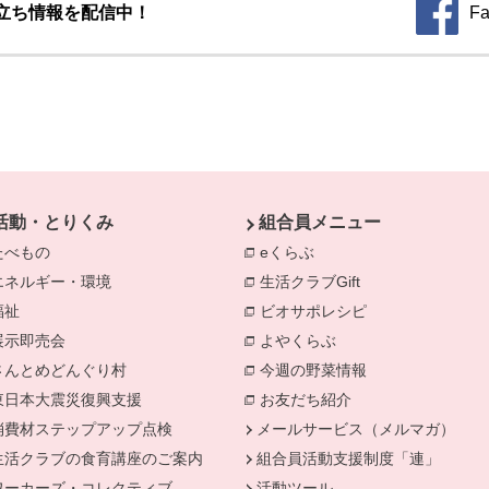
立ち情報を配信中！
Fa
別のウィ
活動・とりくみ
組合員メニュー
たべもの
eくらぶ
エネルギー・環境
生活クラブGift
別のウィンドウで開きます。
福祉
ビオサポレシピ
別のウィンドウで
きます。
展示即売会
よやくらぶ
別のウィンドウで開き
さんとめどんぐり村
今週の野菜情報
別のウィンドウで
東日本大震災復興支援
お友だち紹介
消費材ステップアップ点検
メールサービス（メルマガ）
生活クラブの食育講座のご案内
組合員活動支援制度「連」
ワーカーズ・コレクティブ
活動ツール