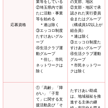
業等をしている
の支部、地区
②埼玉県内で新
②支部・地区で承
たに活動・事業
認された実行委員
等を始める
会またはグループ
応募資格
＊連は除く
（構成員1/2以上が
③エッコロ制度
組合員）
たすけあいグル
＊連は除く
ープ
③エッコロ制度た
④生活クラブ運
すけあいグループ
動グループ
④生活クラブ運動
＊但し、市民
グループ
ネットワークは
＊市民ネットワー
除く
クは除く
①「高齢」「障
たすけあい助成
がい」「子育
は、地域福祉を推
て」に関する支
進する主体の継
援活動及び「そ
続・安定化を図る