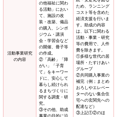
の他福祉に関わ
ため、ランニング
る活動」におい
コスト等を含めた
て、施設の改
経済支援を行いま
装・改築、備品
す。助成の内容
の購入、シンポ
は、以下に関わる
ジウム・講演
活動・事業・研究
会・学習会など
等の費用で、人件
の開催、冊子等
費を除きます。
活動事業研究
の作成。
①多様な世代の居
の内容
②「高齢」「障
場所・たすけあい
がい」「子育
グループ
て」をキーワー
②共同購入事業の
ドに、安心して
補完（例；まとめ
暮らし続けられ
おろしやエレベー
るまちづくりに
ターのない集合住
関する調査・研
宅への玄関先への
究。
配達など）
③その他、助成
③上記①②のほ
事業の目的に沿