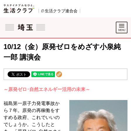
本文へジャンプする。
ページの先頭です。
生活クラブ連合会
別のウィンドウで開きます。
ここからサイト内共通メニューです。
サイト内共通メニューをスキップする
サイト内共通メニューここまで。
10/12（金）原発ゼロをめざす小泉純
一郎 講演会
～原発ゼロ･自然エネルギー活用の未来～
福島第一原子力発電事故か
ら７年。原発の再稼働をす
すめる政府、これでいいの
でしょうか。こうしたと