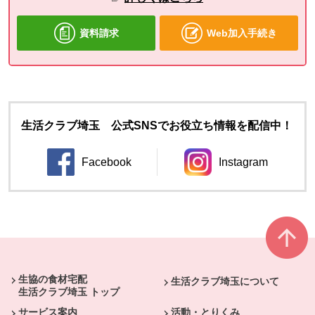
資料請求
Web加入手続き
生活クラブ埼玉 公式SNSでお役立ち情報を配信中！
Facebook
Instagram
別のウィンドウで開きます。
別のウィンドウ
本文ここまで。
ここから共通フッターメニューです。
生協の食材宅配
生活クラブ埼玉について
生活クラブ埼玉 トップ
サービス案内
活動・とりくみ