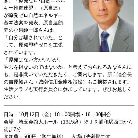
き、「原発ゼロ･自然エネル
ギー推進連盟」（原自連）
が原発ゼロ自然エネルギー
基本法案を発表、原自連顧
問の小泉純一郎さんは、
「自分は騙されていた」と
して、原発即時ゼロを主張
されています。
「原発はない方がいいが、
やむを得ないのではないか」と考えておられるみなさんに
も、是非聞いていただきたく、ご案内します。原自連会長
の吉原毅さん（城南信用金庫相談役）もご挨拶されます。
生活クラブも実行委員会に参加しています。ぜひお越しく
ださい。
日時：10月12日（金）18：00開場・18：30開会
会場：埼玉会館大ホール（1315席）※ＪＲ浦和駅西口から
徒歩7分
参加費：500円（学生無料） 入場は先着順です