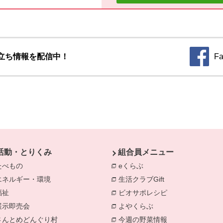
立ち情報を配信中！
Fa
別のウィ
活動・とりくみ
組合員メニュー
たべもの
eくらぶ
エネルギー・環境
生活クラブGift
別のウィンドウで開きます。
福祉
ビオサポレシピ
別のウィンドウで
きます。
展示即売会
よやくらぶ
別のウィンドウで開き
さんとめどんぐり村
今週の野菜情報
別のウィンドウで