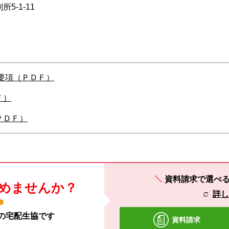
5-1-11
施要項（ＰＤＦ）
Ｆ）
ＰＤＦ）
資料請求で選べ
めませんか？
詳
材の宅配生協です
資料請求