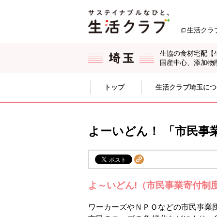
本文へジャンプする。
ページの先頭です。
生活クラ
生協の食材宅配【
国産中心、添加物
ここからサイト内共通メニューです。
サイト内共通メニューをスキップする
トップ
生活クラブ埼玉につ
サイト内共通メニューここまで。
よーいどん！ 「市民事
よ～いどん!（市民事業寄付制
ワーカーズやＮＰＯなどの市民事業