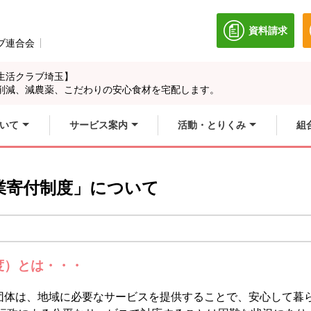
資料請求
別のウィン
ブ連合会
別のウィンドウで開きます。
生活クラブ埼玉】
削減、減農薬、こだわりの安心食材を宅配します。
いて
サービス案内
活動・とりくみ
組
業寄付制度」について
度）とは・・・
団体は、地域に必要なサービスを提供することで、安心して暮