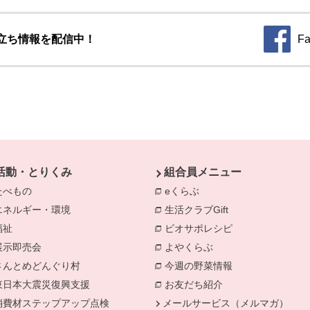
立ち情報を配信中！
Fa
別のウィ
活動・とりくみ
組合員メニュー
たべもの
eくらぶ
エネルギー・環境
生活クラブGift
別のウィンドウで開きます。
福祉
ビオサポレシピ
別のウィンドウで
きます。
展示即売会
よやくらぶ
別のウィンドウで開き
さんとめどんぐり村
今週の野菜情報
別のウィンドウで
東日本大震災復興支援
お友だち紹介
消費材ステップアップ点検
メールサービス（メルマガ）