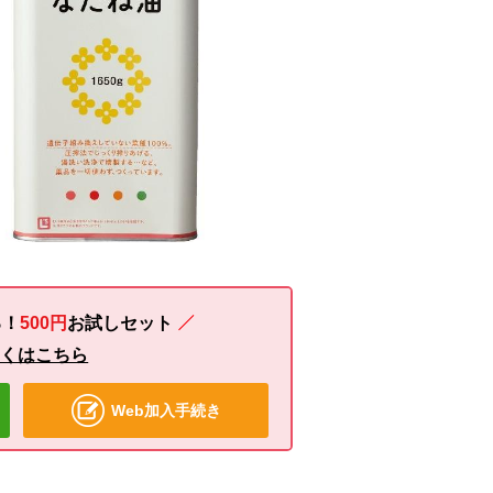
る！
500円
お試し
セット
しくはこちら
Web加入手続き