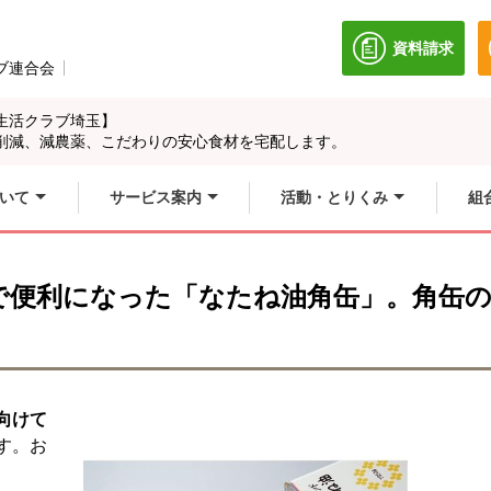
資料請求
別のウィン
ブ連合会
別のウィンドウで開きます。
生活クラブ埼玉】
削減、減農薬、こだわりの安心食材を宅配します。
いて
サービス案内
活動・とりくみ
組
で便利になった「なたね油角缶」。角缶の
向けて
す。お