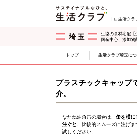
本文へジャンプする。
ページの先頭です。
生活クラ
生協の食材宅配【
国産中心、添加物
ここからサイト内共通メニューです。
サイト内共通メニューをスキップする
トップ
生活クラブ埼玉につ
サイト内共通メニューここまで。
プラスチックキャップ
介。
なたね油角缶の場合は、
缶を横に
注ぐと
、比較的スムーズに注げま
試しください。