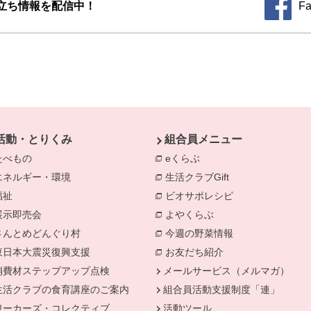
立ち情報を配信中！
Fa
別のウィ
活動・とりくみ
組合員メニュー
たべもの
eくらぶ
エネルギー・環境
生活クラブGift
別のウィンドウで開きます。
福祉
ビオサポレシピ
別のウィンドウで
きます。
展示即売会
よやくらぶ
別のウィンドウで開き
さんとめどんぐり村
今週の野菜情報
別のウィンドウで
東日本大震災復興支援
お友だち紹介
消費材ステップアップ点検
メールサービス（メルマガ）
生活クラブの食育講座のご案内
組合員活動支援制度「連」
ワーカーズ・コレクティブ
活動ツール