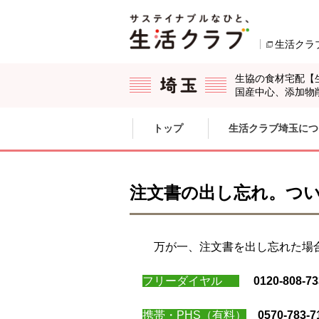
本文へジャンプする。
ページの先頭です。
生活クラ
生協の食材宅配【
国産中心、添加物
ここからサイト内共通メニューです。
サイト内共通メニューをスキップする
トップ
生活クラブ埼玉につ
サイト内共通メニューここまで。
注文書の出し忘れ。つ
万が一、注文書を出し忘れた場合
フリーダイヤル
0120-808-73
携帯・PHS（有料）
0570-783-7