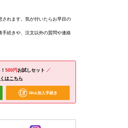
想されます。気が付いたらお早目の
務手続きや、注文以外の質問や連絡
る！
500円
お試し
セット
しくはこちら
Web加入手続き