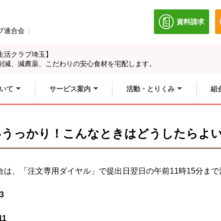
資料請求
別のウィン
ブ連合会
別のウィンドウで開きます。
生活クラブ埼玉】
削減、減農薬、こだわりの安心食材を宅配します。
いて
サービス案内
活動・とりくみ
組
いうっかり！こんなときはどうしたらよ
は、「注文専用ダイヤル」で提出日翌日の午前11時15分まで
3
11