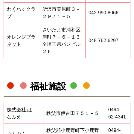
わくわくクラ
所沢市美原町３－
042-990-8066
ブ
２９７１－５
さいたま市浦和区
オレンジプラ
岸町７－６－１３
048-762-6297
ネット
全埼玉県バンビル
２Ｆ
福祉施設
株式会社 は
0494-
秩父市伊古田７５１－５
なふえ
62-4341
秩父郡小鹿野町下小鹿野
0494-
ぶんぶん