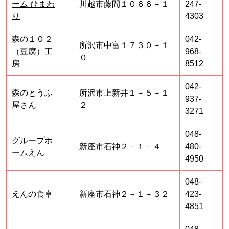
ーム ひまわ
川越市藤間１０６６－１
247-
り
4303
森の１０２
042-
所沢市中富１７３０－１
（豆腐）工
968-
０
房
8512
042-
森のとうふ
所沢市上新井１－５－１
937-
屋さん
２
3271
048-
グループホ
新座市石神２－１－４
480-
ームえん
4950
048-
えんの食卓
新座市石神２－１－３２
423-
4851