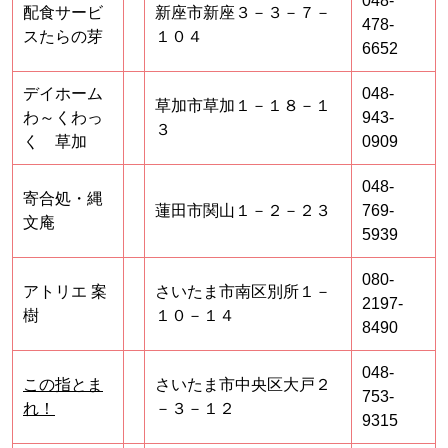
048-
配食サービ
新座市新座３－３－７－
478-
スたらの芽
１０４
6652
デイホーム
048-
草加市草加１－１８－１
わ～くわっ
943-
３
く 草加
0909
048-
寄合処・縄
蓮田市関山１－２－２３
769-
文庵
5939
080-
アトリエ 案
さいたま市南区別所１－
2197-
樹
１０－１４
8490
048-
この指とま
さいたま市中央区大戸２
753-
れ！
－３－１２
9315