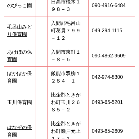
日高市楡木１
のびっこ園
090-4916-6484
９８－３
入間郡毛呂山
毛呂山みど
町葛貫７９９
049-294-1115
り保育園
－１２
あけぼの保
入間市東町１
090-4862-9609
育園
－８－５
ぽかぽか保
飯能市双柳１
042-974-8300
育園
２８４－１
比企郡ときが
玉川保育園
わ町玉川２６
0493-65-5201
８５－２
比企郡ときが
はなぞの保
わ町瀬戸元上
0493-65-2609
育園
１７－１