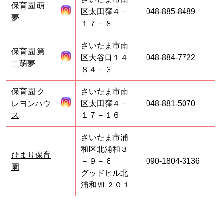
保育園 萌
区太田窪４－
048-885-8489
夢
１７－８
さいたま市南
保育園 第
区大谷口１４
048-884-7722
二萌夢
８４－３
保育園 ク
さいたま市南
レヨンハウ
区太田窪４－
048-881-5070
ス
１７－１６
さいたま市浦
和区北浦和３
ひまり保育
－９－６
090-1804-3136
園
グッドヒル北
浦和Ⅶ ２０１