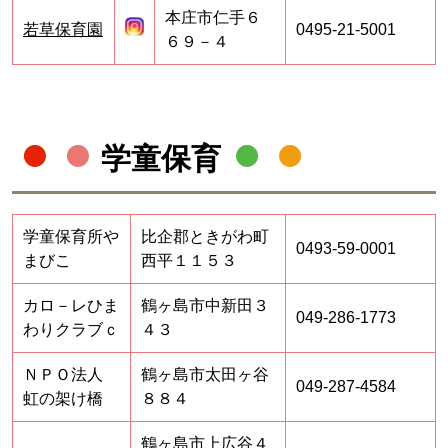
本庄市仁手６
若草保育園
0495-21-5001
６９－４
学童保育
学童保育所や
比企郡ときがわ町
0493-59-0001
まびこ
西平１１５３
カロ－レひま
鶴ヶ島市中新田３
049-286-1773
わりクラブｃ
４３
ＮＰＯ法人
鶴ヶ島市太田ヶ谷
049-287-4584
虹の架け橋
８８４
鶴ヶ島市上広谷４