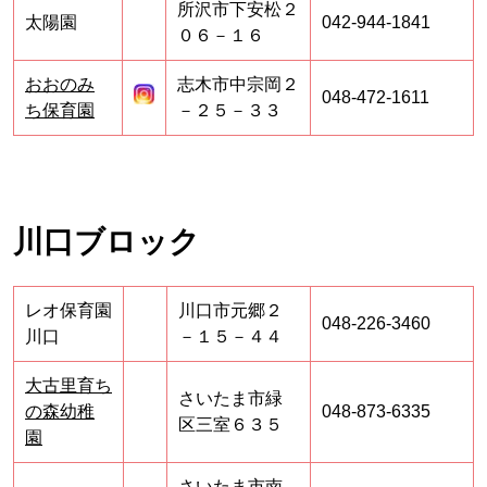
所沢市下安松２
太陽園
042-944-1841
０６－１６
おおのみ
志木市中宗岡２
048-472-1611
ち保育園
－２５－３３
川口ブロック
レオ保育園
川口市元郷２
048-226-3460
川口
－１５－４４
大古里育ち
さいたま市緑
の森幼稚
048-873-6335
区三室６３５
園
さいたま市南