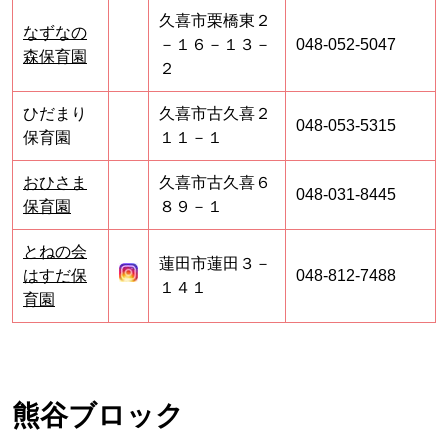
久喜市栗橋東２
なずなの
－１６－１３－
048-052-5047
森保育園
２
ひだまり
久喜市古久喜２
048-053-5315
保育園
１１－１
おひさま
久喜市古久喜６
048-031-8445
保育園
８９－１
とねの会
蓮田市蓮田３－
はすだ保
048-812-7488
１４１
育園
熊谷ブロック