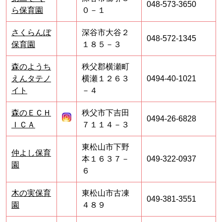
048-573-3650
ら保育園
０－１
さくらんぼ
深谷市大谷２
048-572-1345
保育園
１８５－３
森のようち
秩父郡横瀬町
えんタテノ
横瀬１２６３
0494-40-1021
イト
－４
森のＥＣＨ
秩父市下吉田
0494-26-6828
ＩＣＡ
７１１４－３
東松山市下野
仲よし保育
本１６３７－
049-322-0937
園
６
木の実保育
東松山市古凍
049-381-3551
園
４８９