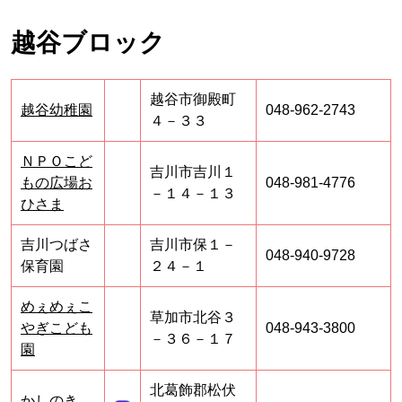
越谷ブロック
越谷市御殿町
越谷幼稚園
048-962-2743
４－３３
ＮＰＯこど
吉川市吉川１
もの広場お
048-981-4776
－１４－１３
ひさま
吉川つばさ
吉川市保１－
048-940-9728
保育園
２４－１
めぇめぇこ
草加市北谷３
やぎこども
048-943-3800
－３６－１７
園
北葛飾郡松伏
かしのき