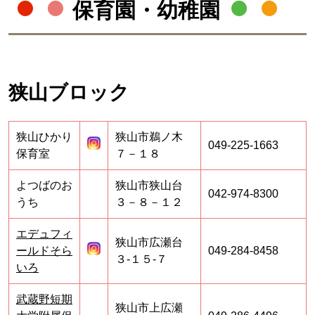
保育園・幼稚園
狭山ブロック
狭山ひかり
狭山市鵜ノ木
049-225-1663
保育室
７－１８
よつばのお
狭山市狭山台
042-974-8300
うち
３－８－１２
エデュフィ
狭山市広瀬台
ールドそら
049-284-8458
３‐１５‐７
いろ
武蔵野短期
狭山市上広瀬