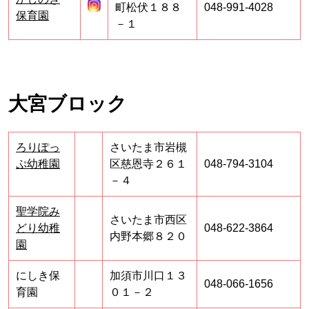
町松伏１８８
048-991-4028
保育園
－１
大宮ブロック
ろりぽっ
さいたま市岩槻
ぷ幼稚園
区慈恩寺２６１
048-794-3104
－４
聖学院み
さいたま市西区
どり幼稚
048-622-3864
内野本郷８２０
園
にしき保
加須市川口１３
048-066-1656
育園
０１－２