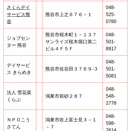
さくらデイ
048-
サービス熊
熊谷市上之６７６－１
525-
谷
0780
熊谷市桜木町１－１３７
048-
ジョブセン
サンライズ桜木堀口第二
501-
ター 熊谷
ビル４Ｆ５Ｆ
8917
048-
デイサービ
熊谷市佐谷田３７６９‐３
501-
ス きらめき
5081
048-
法人 雪花菜
鴻巣市前砂２８７
548-
くらぶ
2778
048-
ＮＰＯこう
鴻巣市吹上富士見３－１
598-
さてん
－７
7614