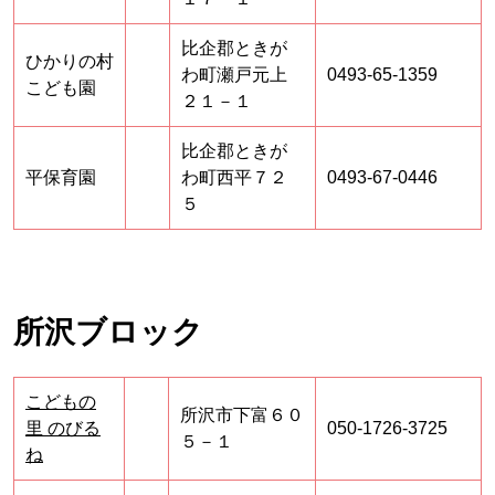
比企郡ときが
ひかりの村
わ町瀬戸元上
0493-65-1359
こども園
２１－１
比企郡ときが
平保育園
わ町西平７２
0493-67-0446
５
所沢ブロック
こどもの
所沢市下富６０
里 のびる
050-1726-3725
５－１
ね