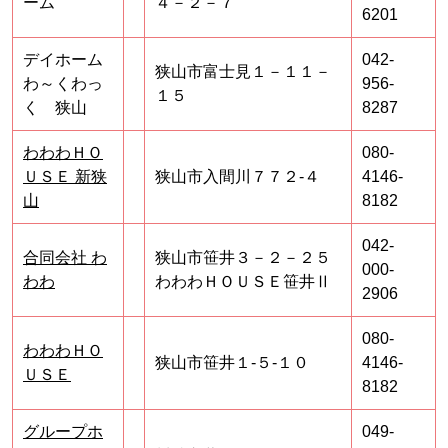
ーム
４－２－７
6201
デイホーム
042-
狭山市富士見１－１１－
わ～くわっ
956-
１５
く 狭山
8287
わわわＨＯ
080-
ＵＳＥ 新狭
狭山市入間川７７２‐４
4146-
山
8182
042-
合同会社 わ
狭山市笹井３－２－２５
000-
わわ
わわわＨＯＵＳＥ笹井Ⅱ
2906
080-
わわわＨＯ
狭山市笹井１‐５‐１０
4146-
ＵＳＥ
8182
グループホ
049-