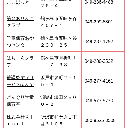
ここほっと
049-286-4483
２６－４
第２ありんこ
鶴ヶ島市五味ヶ谷
049-299-8801
クラブ
４０７－１
学童保育おや
鶴ヶ島市五味ヶ谷
049-287-1792
つセンター
２３０－２５
はちまんクラ
鶴ヶ島市脚折町１
049-286-3532
ブ
－１７－３８
放課後ディサ
坂戸市泉町２－１
049-277-4161
ービスぽんて
５－４
どんぐり学童
鴻巣市糠田２８０
048-577-5770
保育室
０－２
株式会社Ｋｉ
所沢市和ケ原１丁
080-9525-3508
ｒａｒｉ
目３１０５－１