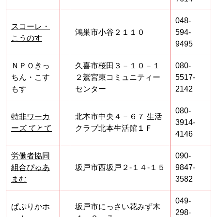
048-
スコーレ・
鴻巣市小谷２１１０
594-
こうのす
9495
ＮＰＯきっ
久喜市桜田３－１０－１
080-
ちん・こす
２鷲宮東コミュニティー
5517-
もす
センター
2142
080-
特非ワーカ
北本市中央４－６７ 生活
3914-
ーズ てとて
クラブ北本生活館１Ｆ
4146
労働者協同
090-
組合ぴゅあ
坂戸市西坂戸２‐１４‐１５
9847-
まむ
3582
049-
ぱぷりかホ
坂戸市にっさい花みず木
298-