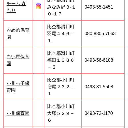
比企郡滑川町
チーム 森
みなみ野３‐１
0493-55-1451
もり
０‐１７
比企郡滑川町
かめめ保育
羽尾４４６－
080-8805-7063
園
１
比企郡滑川町
白い馬保育
福田１３８６
0493-56-6108
園
－２
比企郡小川町
小川っ子保
増尾２３２－
0493-81-5508
育園
１
比企郡小川町
小川保育園
大塚５２９－
0493-72-1170
６