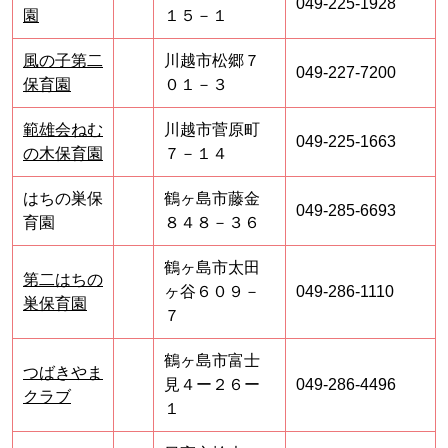
049-225-1928
園
１５－１
風の子第二
川越市松郷７
049-227-7200
保育園
０１－３
範雄会ねむ
川越市菅原町
049-225-1663
の木保育園
７－１４
はちの巣保
鶴ヶ島市藤金
049-285-6693
育園
８４８－３６
鶴ヶ島市太田
第二はちの
ヶ谷６０９－
049-286-1110
巣保育園
７
鶴ヶ島市富士
つばきやま
見４ー２６ー
049-286-4496
クラブ
１