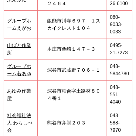
２４６４
26-6100
080-
グループホ
飯能市川寺６９７－１ス
9033-
ームえがお
カイクレスト１０４
0033
山ばと作業
0495-
本庄市栗崎１４７－３
所
21-7273
グループホ
048-
深谷市武蔵野７０６－１
ーム若あゆ
5844780
048-
あゆみ作業
深谷市柏合字土路林８０
551-
所
４番１
4040
社会福祉法
048-
人 わらしべ
熊谷市弁財２０３
588-
会
7970