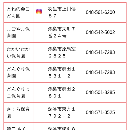
とねの会こ
羽生市上川俣
048-561-6200
ども園
８７
まごやま保
鴻巣市栄町７
048-542-5002
育園
番２４号
たかいたか
鴻巣市原馬室
048-541-7283
い保育園
２８２５
どんぐり保
鴻巣市糠田１
048-541-7283
育園
５３１－２
どんぐりっ
鴻巣市糠田２
048-501-8285
こ保育園
８０１
さくら保育
深谷市東方１
048-571-3525
園
７９２－２
第二 さく
深谷市櫛引８