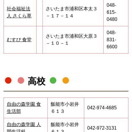
048-
社会福祉法
さいたま市浦和区本太３
615-
人 さくら草
－１７－１４
0480
048-
さいたま市浦和区大原３
むすび 食堂
831-
－１０－１
6600
高校
自由の森学園 食
飯能市小岩井
042-974-4685
生活部
６１３
自由の森学園 人
飯能市小岩井
042-972-3131
間生活科
６１３