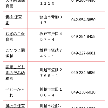
大学附属保
049-286-4496
１１１０
育園
青柳 保育
狭山市青柳３
042-954-3850
園
１７
むぎのこ保
坂戸市戸口４
049-284-8458
育園
５７－４
こひつじ園
坂戸市塚越７
049-227-6681
塚越
４２－１
認定こども
川越市笠幡２
園のぞみ幼
049-234-5686
７６６－１
稚園
ベビーかろ
川越市吉田１
049-230-6010
ーれ
００－４
風の子保育
川越市松郷７