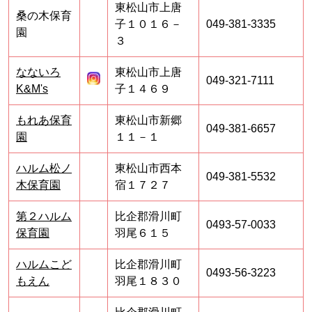
東松山市上唐
桑の木保育
子１０１６－
049-381-3335
園
３
なないろ
東松山市上唐
049-321-7111
K&M's
子１４６９
もれあ保育
東松山市新郷
049-381-6657
園
１１－１
ハルム松ノ
東松山市西本
049-381-5532
木保育園
宿１７２７
第２ハルム
比企郡滑川町
0493-57-0033
保育園
羽尾６１５
ハルムこど
比企郡滑川町
0493-56-3223
もえん
羽尾１８３０