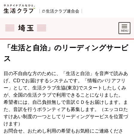
本文へジャンプする。
ページの先頭です。
生活クラブ連合会
別のウィンドウで開きます。
ここからサイト内共通メニューです。
サイト内共通メニューをスキップする
サイト内共通メニューここまで。
「生活と自治」のリーディングサービ
ス
目の不自由な方のために、「生活と自治」を音声で読みあ
げ、CDでお届けするシステムです。「情報のバリアフリ
ー」として、生活クラブ生協(東京)でスタートしたしくみ
が、全国の生活クラブで利用できることになりました。
希望者には、自己負担無しで音訳ＣＤをお届けします。ま
た、音訳を行うボランティアも募集します。（エッコロた
すけあい制度の一つとしてリーディングサービスを位置づ
けます）
お問合せ、おためし利用の希望もお気軽にご連絡くださ