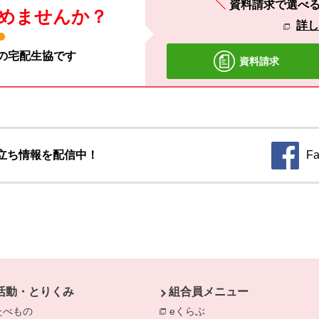
資料請求で選べ
めませんか？
詳
材の宅配生協です
資料請求
立ち情報を配信中！
Fa
別のウィ
活動・とりくみ
組合員メニュー
たべもの
eくらぶ