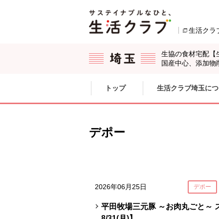
本文へジャンプする。
ページの先頭です。
生活クラ
生協の食材宅配【
国産中心、添加物
ここからサイト内共通メニューです。
サイト内共通メニューをスキップする
トップ
生活クラブ埼玉につ
サイト内共通メニューここまで。
デポー
2026年06月25日
デポー
平田牧場三元豚 ～お肉丸ごと～ ス
8/31(月)】