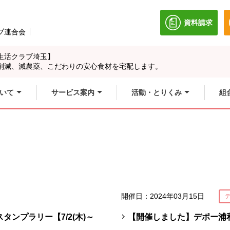
資料請求
別のウィン
ブ連合会
別のウィンドウで開きます。
生活クラブ埼玉】
削減、減農薬、こだわりの安心食材を宅配します。
いて
サービス案内
活動・とりくみ
組
開催日：2024年03月15日
タンプラリー【7/2(木)～
【開催しました】デポー浦