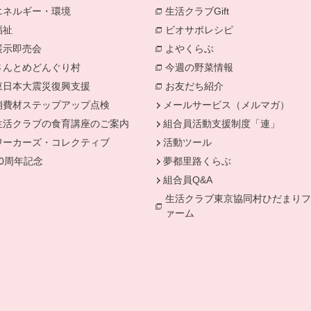
エネルギー・環境
生活クラブGift
別のウィンドウで開きます。
福祉
ビオサポレシピ
別のウィンドウで
きます。
展示即売会
よやくらぶ
別のウィンドウで開き
さんとめどんぐり村
今週の野菜情報
別のウィンドウで
東日本大震災復興支援
お友だち紹介
消費材ステップアップ点検
メールサービス（メルマガ）
生活クラブの食育講座のご案内
組合員活動支援制度「連」
ワーカーズ・コレクティブ
活動ツール
50周年記念
夢都里路くらぶ
組合員Q&A
生活クラブ東京協同村ひだまりフ
ァーム