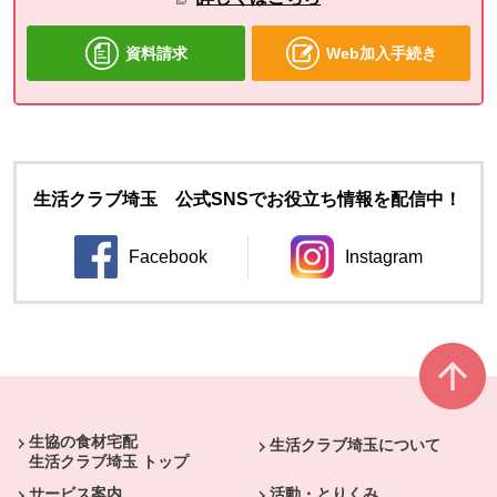
資料請求
Web加入手続き
生活クラブ埼玉 公式SNSでお役立ち情報を配信中！
Facebook
Instagram
別のウィンドウで開きます。
別のウィンドウ
本文ここまで。
ここから共通フッターメニューです。
生協の食材宅配
生活クラブ埼玉について
生活クラブ埼玉 トップ
サービス案内
活動・とりくみ