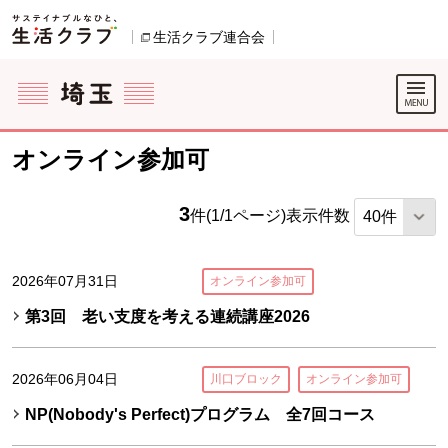
本文へジャンプする。
ページの先頭です。
生活クラブ連合会
別のウィンドウで開きます。
ここからサイト内共通メニューです。
サイト内共通メニューをスキップする
サイト内共通メニューここまで。
オンライン参加可
3
件(1/1ページ)
表示件数
2026年07月31日
オンライン参加可
第3回 老い支度を考える連続講座2026
2026年06月04日
川口ブロック
オンライン参加可
NP(Nobody's Perfect)プログラム 全7回コース