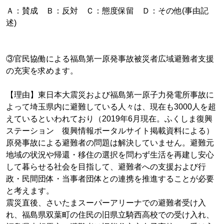
Ａ：賛成 Ｂ：反対 Ｃ：態度保留 Ｄ：その他(事由記
述)
③官民協働による福島第一原発事故被災者広域避難者支援
の充実を求めます。
【理由】東日本大震災および福島第一原子力発電所事故に
よって埼玉県内に避難している人々は、現在も3000人を超
えているといわれており（2019年6月現在。ふくしま復興
ステーション 復興情報ポータルサイト掲載資料による）
原発事故による避難者の問題は解決していません。避難元
地域の状況や帰還・移住の選択を問わず生活を再建し安心
して暮らせる社会を目指して、避難者への支援および行
政・民間団体・当事者団体との連携を推進することが必要
と考えます。
震災直後、さいたまスーパーアリーナでの避難者受け入
れ、福島県双葉町の住民の旧県立騎西高校での受け入れ、