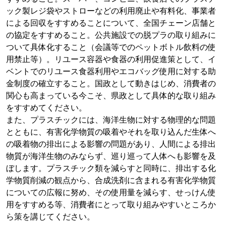
ック製レジ袋やストローなどの利用廃止や有料化、事業者
による回収をすすめることについて、全国チェーン店舗と
の協定をすすめること。公共施設での脱プラの取り組みに
ついて具体化すること（会議等でのペットボトル飲料の使
用禁止等）。リユース容器や食器の利用促進策として、イ
ベントでのリユース食器利用やエコバッグ使用に対する助
金制度の確立すること。国政として動きはじめ、消費者の
関心も高まっている今こそ、県政として具体的な取り組み
をすすめてください。
また、プラスチックには、海洋生物に対する物理的な問題
とともに、有害化学物質の吸着やそれを取り込んだ生体へ
の吸着物の排出による影響の問題があり、人間による排出
物質が海洋生物のみならず、巡り巡って人体へも影響を及
ぼします。プラスチック類を減らすと同時に、排出する化
学物質削減の観点から、合成洗剤に含まれる有害化学物質
についての広報に努め、その使用量を減らす、せっけん使
用をすすめる等、消費者にとって取り組みやすいところか
ら策を講じてください。