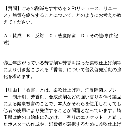
【質問】ごみの削減をすすめる２R(リデュース、リユー
ス）施策を優先することについて、どのようにお考えか教
えてください｡
Ａ：賛成 Ｂ：反対 Ｃ：態度保留 Ｄ：その他(事由記
述)
③近年広がっている芳香剤や芳香を謳った柔軟仕上げ剤等
により引き起こされる「香害」について普及啓発活動の強
化を求めます。
【理由】「香害」とは、柔軟仕上げ剤、消臭除菌スプレ
ー、制汗剤、芳香剤、合成洗剤などの強い香りを伴う製品
による健康被害のことで、本人がそれらを使用しなくても
他者の使用により発症することが問題となっています。埼
玉県は他の自治体に先がけ、「香りのエチケット」と題し
たポスターの作成や、消費者が選択するために柔軟仕上げ