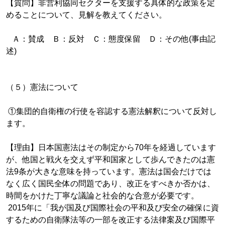
【質問】非営利協同セクターを支援する具体的な政策を定
めることについて、見解を教えてください。
Ａ：賛成 Ｂ：反対 Ｃ：態度保留 Ｄ：その他(事由記
述)
（５）憲法について
①集団的自衛権の行使を容認する憲法解釈について反対し
ます。
【理由】日本国憲法はその制定から70年を経過しています
が、他国と戦火を交えず平和国家として歩んできたのは憲
法9条が大きな意味を持っています。憲法は国会だけでは
なく広く国民全体の問題であり、改正をすべきか否かは、
時間をかけた丁寧な議論と社会的な合意が必要です。
2015年に「我が国及び国際社会の平和及び安全の確保に資
するための自衛隊法等の一部を改正する法律案及び国際平