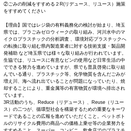
②ごみの削減をすすめる２R(リデュース、リユース）施策
をすすめてください
【理由】国ではレジ袋の有料義務化の検討が始まり、埼玉
県では、プラごみゼロウィークの取り組み、河川水中のマ
イクロプラスチックの分析調査 、環境対応プラスチックへ
の転換に取り組む県内製造業者に対する技術支援・製品開
発補助 など埼玉県では様々な取り組みが行われています。
生協では、リユースに有意なビンの使用など日常生活の中
でできる努力を進めていますが、県でも普及啓発に取り組
んでいる通り、プラスチック等、化学物質を含んだごみが
増え川、海へ流れ出ていることが問題になっていたり、焼
却することにより、重金属等の有害物質が環境へ排出され
ています。
3R活動のうち、Reduce（リデュース）、Reuse（リユー
ス）の二つが、循環型社会を構築するための重要なキーワ
ードであることの広報を進めていただくこと。ペットボト
ルのリサイクル費用の商品への価格上乗せ等の企業努力を
すすめること。スーパー、コンビニ、飲食店でのプラスチ