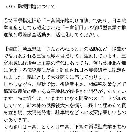
（６）環境問題について
①埼玉県指定旧跡「三富開拓地割り遺跡」であり、日本農
業遺産としても認定された「三富新田」の循環型農業の推
進策と環境保全活動を、活性化してください。
【理由】埼玉県は「さんとめねっと」の活動など「緑豊か
で活力あふれる三富地域を目指して」活動しています。三
富地域は経済至上主義の時代にあっても、落ち葉堆肥を畑
に活用する伝統農法が高く評価され日本農業遺産に認定さ
れました。県民として大変誇りに感じております。
しかしながら、現状では、後継者不足、相続税対策などで
循環型農業の要である平地林が伐採され開発がすすんでい
ます。特に近年は、いままでになく開発のスピードが加速
していて、雑木林の伐採後大穴を掘り、残土で埋め立て資
材置き場、太陽光発電、駐車場などへの改変は著しいもの
があります。
くぬぎ山は三富、とりわけ中富、下富の循環型農業を進め