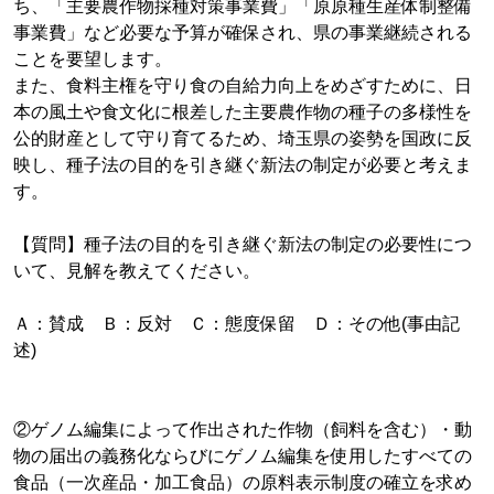
ち、「主要農作物採種対策事業費」「原原種生産体制整備
事業費」など必要な予算が確保され、県の事業継続される
ことを要望します。
また、食料主権を守り食の自給力向上をめざすために、日
本の風土や食文化に根差した主要農作物の種子の多様性を
公的財産として守り育てるため、埼玉県の姿勢を国政に反
映し、種子法の目的を引き継ぐ新法の制定が必要と考えま
す。
【質問】種子法の目的を引き継ぐ新法の制定の必要性につ
いて、見解を教えてください。
Ａ：賛成 Ｂ：反対 Ｃ：態度保留 Ｄ：その他(事由記
述)
②ゲノム編集によって作出された作物（飼料を含む）・動
物の届出の義務化ならびにゲノム編集を使用したすべての
食品（一次産品・加工食品）の原料表示制度の確立を求め