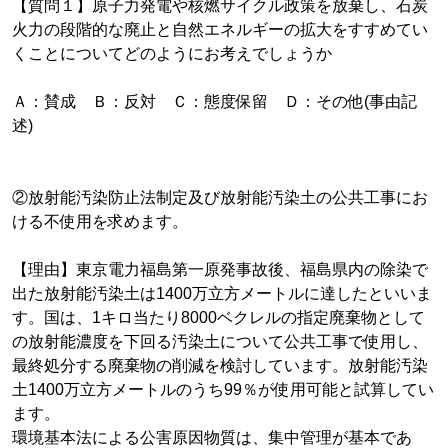
【質問１】原子力発電や核燃サイクル政策を放棄し、石炭
火力の段階的な廃止と自然エネルギーの拡大をすすめてい
くことについてどのようにお考えでしょうか
Ａ：賛成 Ｂ：反対 Ｃ：態度保留 Ｄ：その他(事由記
述)
②放射能汚染防止法制定及び放射能汚染土の公共工事にお
ける不使用を求めます。
【理由】東京電力福島第一原発事故後、福島県内の除染で
出た放射能汚染土は1400万立方メートルに達したといいま
す。国は、1キロ当たり8000ベクレルの指定廃棄物として
の放射能濃度を下回る汚染土について公共工事で使用し、
最終処分する廃棄物の削減を検討しています。放射能汚染
土1400万立方メートルのうち99％が使用可能と試算してい
ます。
環境基本法による公害原因物質は、集中管理が基本であ