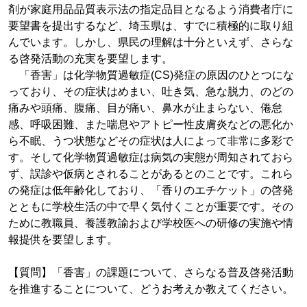
剤が家庭用品品質表示法の指定品目となるよう消費者庁に
要望書を提出するなど、埼玉県は、すでに積極的に取り組
んでいます。しかし、県民の理解は十分といえず、さらな
る啓発活動の充実を要望します。
「香害」は化学物質過敏症(CS)発症の原因のひとつにな
っており、その症状はめまい、吐き気、急な脱力、のどの
痛みや頭痛、腹痛、目が痛い、鼻水が止まらない、倦怠
感、呼吸困難、また喘息やアトピー性皮膚炎などの悪化か
ら不眠、うつ状態などその症状は人によって非常に多彩で
す。そして化学物質過敏症は病気の実態が周知されておら
ず、誤診や仮病とされることがあるとのことです。これら
の発症は低年齢化しており、「香りのエチケット」の啓発
とともに学校生活の中で早く気付くことが重要です。その
ために教職員、養護教諭および学校医への研修の実施や情
報提供を要望します。
【質問】「香害」の課題について、さらなる普及啓発活動
を推進することについて、どうお考えか教えてください。