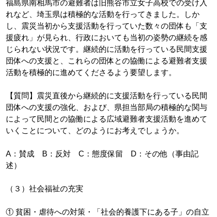
福島県南相馬市の避難者は旧熊谷市立女子高校での受け入
れなど、埼玉県は積極的な活動を行ってきました。しか
し、震災当初から支援活動を行っていた数々の団体も「支
援疲れ」が見られ、行政においても当初の姿勢の継続を感
じられない状況です。継続的に活動を行っている民間支援
団体への支援と、これらの団体との協働による避難者支援
活動を積極的に進めてくださるよう要望します。
【質問】震災直後から継続的に支援活動を行っている民間
団体への支援の強化、および、県担当部局の積極的な関与
によって民間との協働による広域避難者支援活動を進めて
いくことについて、どのようにお考えでしょうか。
A：賛成 B：反対 C：態度保留 D：その他（事由記
述）
（３）社会福祉の充実
① 貧困・虐待への対策・「社会的養護下にある子」の自立