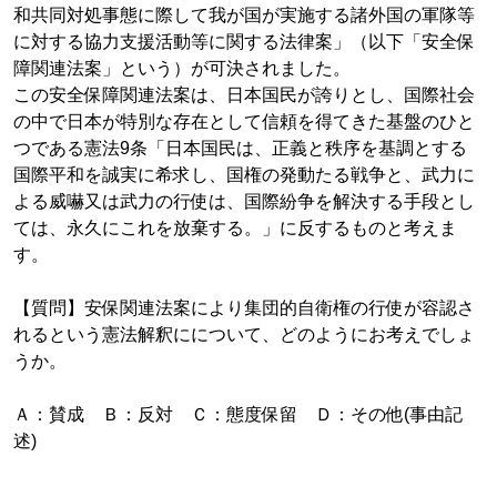
和共同対処事態に際して我が国が実施する諸外国の軍隊等
に対する協力支援活動等に関する法律案」（以下「安全保
障関連法案」という）が可決されました。
この安全保障関連法案は、日本国民が誇りとし、国際社会
の中で日本が特別な存在として信頼を得てきた基盤のひと
つである憲法9条「日本国民は、正義と秩序を基調とする
国際平和を誠実に希求し、国権の発動たる戦争と、武力に
よる威嚇又は武力の行使は、国際紛争を解決する手段とし
ては、永久にこれを放棄する。」に反するものと考えま
す。
【質問】安保関連法案により集団的自衛権の行使が容認さ
れるという憲法解釈にについて、どのようにお考えでしょ
うか。
Ａ：賛成 Ｂ：反対 Ｃ：態度保留 Ｄ：その他(事由記
述)