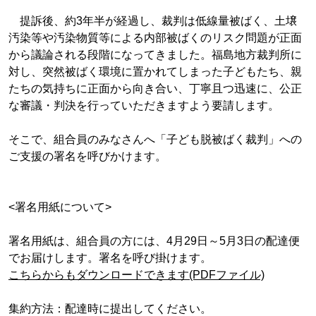
提訴後、約3年半が経過し、裁判は低線量被ばく、土壌
汚染等や汚染物質等による内部被ばくのリスク問題が正面
から議論される段階になってきました。福島地方裁判所に
対し、突然被ばく環境に置かれてしまった子どもたち、親
たちの気持ちに正面から向き合い、丁寧且つ迅速に、公正
な審議・判決を行っていただきますよう要請します。
そこで、組合員のみなさんへ「子ども脱被ばく裁判」への
ご支援の署名を呼びかけます。
<署名用紙について>
署名用紙は、組合員の方には、4月29日～5月3日の配達便
でお届けします。署名を呼び掛けます。
こちらからもダウンロードできます(PDFファイル)
集約方法：配達時に提出してください。