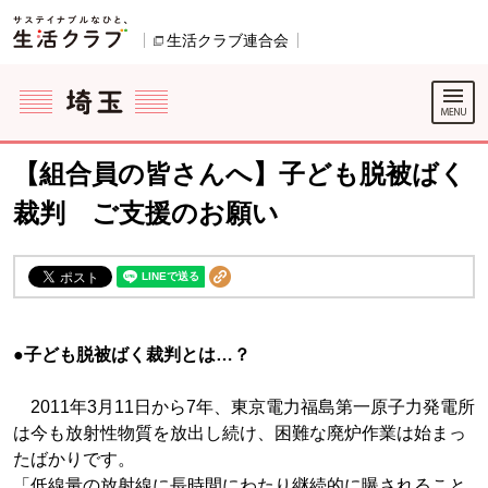
本文へジャンプする。
ページの先頭です。
生活クラブ連合会
別のウィンドウで開きます。
ここからサイト内共通メニューです。
サイト内共通メニューをスキップする
サイト内共通メニューここまで。
【組合員の皆さんへ】子ども脱被ばく
裁判 ご支援のお願い
●子ども脱被ばく裁判とは…？
2011年3月11日から7年、東京電力福島第一原子力発電所
は今も放射性物質を放出し続け、困難な廃炉作業は始まっ
たばかりです。
「低線量の放射線に長時間にわたり継続的に曝されること