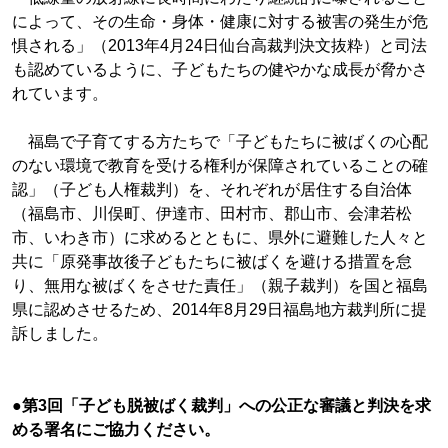
によって、その生命・身体・健康に対する被害の発生が危
惧される」（2013年4月24日仙台高裁判決文抜粋）と司法
も認めているように、子どもたちの健やかな成長が脅かさ
れています。
福島で子育てする方たちで「子どもたちに被ばくの心配
のない環境で教育を受ける権利が保障されていることの確
認」（子ども人権裁判）を、それぞれが居住する自治体
（福島市、川俣町、伊達市、田村市、郡山市、会津若松
市、いわき市）に求めるとともに、県外に避難した人々と
共に「原発事故後子どもたちに被ばくを避ける措置を怠
り、無用な被ばくをさせた責任」（親子裁判）を国と福島
県に認めさせるため、2014年8月29日福島地方裁判所に提
訴しました。
●第3回「子ども脱被ばく裁判」への公正な審議と判決を求
める署名にご協力ください。