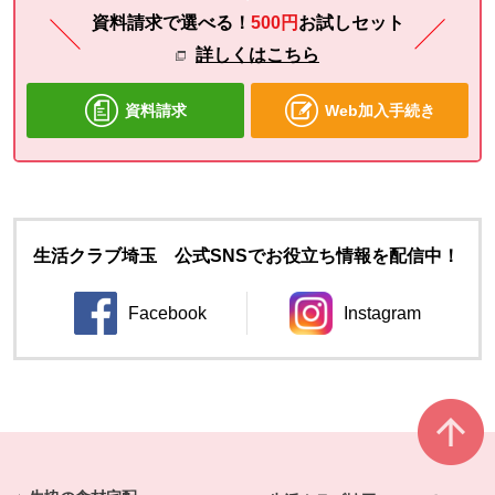
資料請求で選べる！
500円
お試し
セット
詳しくはこちら
資料請求
Web加入手続き
生活クラブ埼玉 公式SNSでお役立ち情報を配信中！
Facebook
Instagram
別のウィンドウで開きます。
別のウィンドウ
本文ここまで。
ここから共通フッターメニューです。