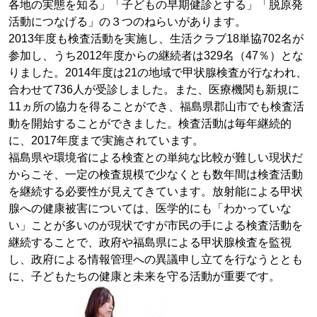
各地の実態を知る」「子どもの早期健診とする」「脱原発
活動につなげる」の３つのねらいがあります。
2013年度も検査活動を実施し、生活クラブ18単協702名が
参加し、うち2012年度からの継続者は329名（47％）とな
りました。2014年度は21の地域で甲状腺検査が行なわれ、
合わせて736人が受診しました。また、医療機関も新規に
11ヵ所の協力を得ることができ、福島県郡山市でも検査活
動を開始することができました。検査活動は毎年継続的
に、2017年度まで実施されています。
福島県や環境省による検査との単純な比較が難しい現状だ
からこそ、一定の検査規模で少なくとも数年間は検査活動
を継続する必要性が見えてきています。放射能による甲状
腺への健康被害については、医学的にも「わかっていな
い」ことが多いのが現状ですが市民の手による検査活動を
継続することで、政府や福島県による甲状腺検査を監視
し、政府による情報管理への異議申し立てを行なうととも
に、子どもたちの健康と未来を守る活動が重要です。