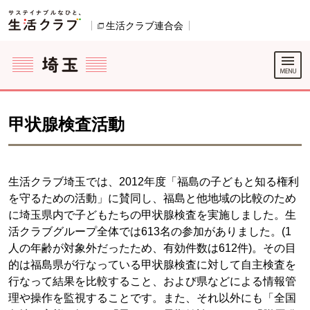
本文へジャンプする。
ページの先頭です。
生活クラブ連合会
別のウィンドウで開きます。
ここからサイト内共通メニューです。
サイト内共通メニューをスキップする
サイト内共通メニューここまで。
甲状腺検査活動
生活クラブ埼玉では、2012年度「福島の子どもと知る権利
を守るための活動」に賛同し、福島と他地域の比較のため
に埼玉県内で子どもたちの甲状腺検査を実施しました。生
活クラブグループ全体では613名の参加がありました。(1
人の年齢が対象外だったため、有効件数は612件)。その目
的は福島県が行なっている甲状腺検査に対して自主検査を
行なって結果を比較すること、および県などによる情報管
理や操作を監視することです。また、それ以外にも「全国