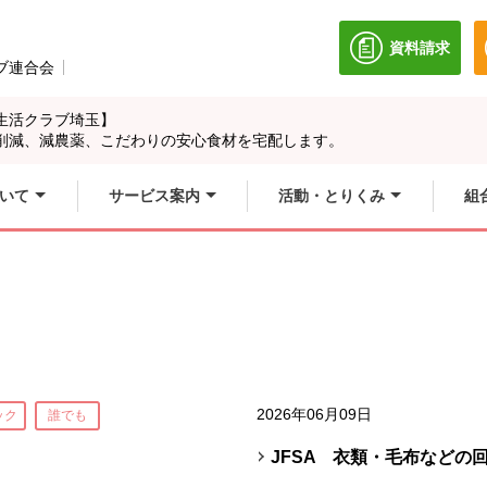
資料請求
別のウィン
ブ連合会
別のウィンドウで開きます。
生活クラブ埼玉】
削減、減農薬、こだわりの安心食材を宅配します。
いて
サービス案内
活動・とりくみ
組
2026年06月09日
ック
誰でも
JFSA 衣類・毛布などの