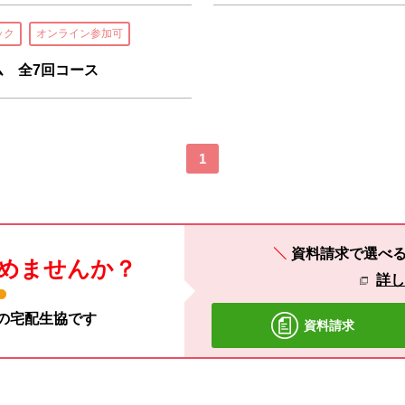
ック
オンライン参加可
グラム 全7回コース
1
資料請求で選べ
めませんか？
詳
材の宅配生協です
資料請求