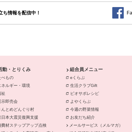
立ち情報を配信中！
Fa
別のウィ
活動・とりくみ
組合員メニュー
たべもの
eくらぶ
エネルギー・環境
生活クラブGift
別のウィンドウで開きます。
福祉
ビオサポレシピ
別のウィンドウで
きます。
展示即売会
よやくらぶ
別のウィンドウで開き
さんとめどんぐり村
今週の野菜情報
別のウィンドウで
東日本大震災復興支援
お友だち紹介
消費材ステップアップ点検
メールサービス（メルマガ）